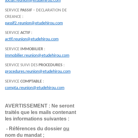
social.reunion@etudehirou.com
SERVICE
PASSIF
– DECLARATION DE
CREANCE :
passif2.reunion@etudehirou.com
SERVICE
ACTIF
:
actif.reunion@etudehirou.com
SERVICE
IMMOBILIER
:
immobilier.reunion@etudehirou.com
SERVICE SUIVI DES
PROCEDURES
:
procedures.reunion@etudehirou.com
SERVICE
COMPTABLE
:
compta.reunion@etudehirou.com
AVERTISSEMENT : Ne seront 
traités que les mails contenant 
les informations suivantes :
- Références du dossier 
ou
nom du mandat ;