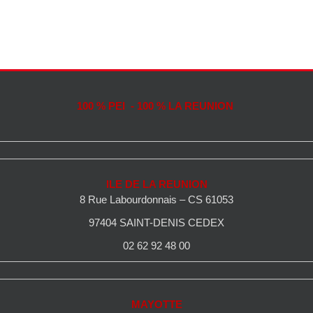
100 % PEI - 100 % LA REUNION
ILE DE LA REUNION
8 Rue Labourdonnais – CS 61053
97404 SAINT-DENIS CEDEX
02 62 92 48 00
MAYOTTE