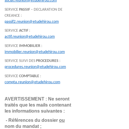
social.reunion@etudehirou.com
SERVICE
PASSIF
– DECLARATION DE
CREANCE :
passif2.reunion@etudehirou.com
SERVICE
ACTIF
:
actif.reunion@etudehirou.com
SERVICE
IMMOBILIER
:
immobilier.reunion@etudehirou.com
SERVICE SUIVI DES
PROCEDURES
:
procedures.reunion@etudehirou.com
SERVICE
COMPTABLE
:
compta.reunion@etudehirou.com
AVERTISSEMENT : Ne seront 
traités que les mails contenant 
les informations suivantes :
- Références du dossier 
ou
nom du mandat ;