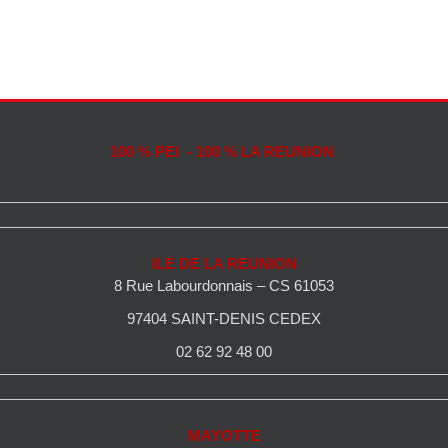
100 % PEI - 100 % LA REUNION
ILE DE LA REUNION
8 Rue Labourdonnais – CS 61053
97404 SAINT-DENIS CEDEX
02 62 92 48 00
MAYOTTE