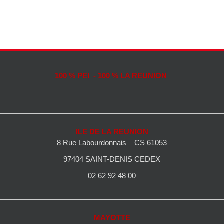
100 % PEI - 100 % LA REUNION
ILE DE LA REUNION
8 Rue Labourdonnais – CS 61053
97404 SAINT-DENIS CEDEX
02 62 92 48 00
MAYOTTE