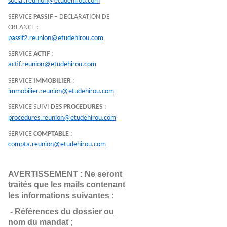
social.reunion@etudehirou.com
SERVICE
PASSIF
– DECLARATION DE
CREANCE :
passif2.reunion@etudehirou.com
SERVICE
ACTIF
:
actif.reunion@etudehirou.com
SERVICE
IMMOBILIER
:
immobilier.reunion@etudehirou.com
SERVICE SUIVI DES
PROCEDURES
:
procedures.reunion@etudehirou.com
SERVICE
COMPTABLE
:
compta.reunion@etudehirou.com
AVERTISSEMENT : Ne seront 
traités que les mails contenant 
les informations suivantes :
- Références du dossier 
ou
nom du mandat ;