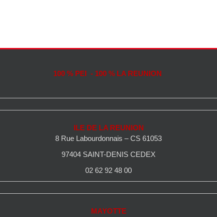
100 % PEI - 100 % LA REUNION
ILE DE LA REUNION
8 Rue Labourdonnais – CS 61053
97404 SAINT-DENIS CEDEX
02 62 92 48 00
MAYOTTE