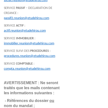
social.reunion@etudehirou.com
SERVICE
PASSIF
– DECLARATION DE
CREANCE :
passif2.reunion@etudehirou.com
SERVICE
ACTIF
:
actif.reunion@etudehirou.com
SERVICE
IMMOBILIER
:
immobilier.reunion@etudehirou.com
SERVICE SUIVI DES
PROCEDURES
:
procedures.reunion@etudehirou.com
SERVICE
COMPTABLE
:
compta.reunion@etudehirou.com
AVERTISSEMENT : Ne seront 
traités que les mails contenant 
les informations suivantes :
- Références du dossier 
ou
nom du mandat ;