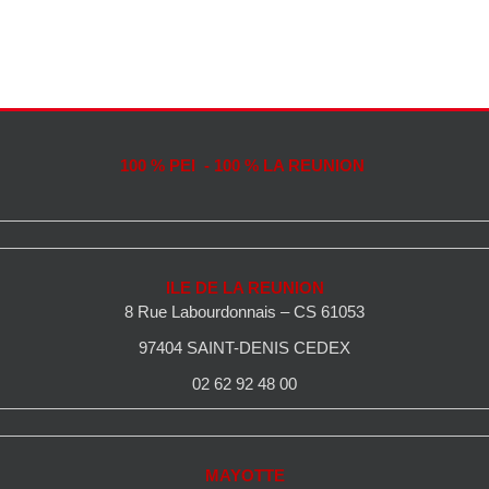
100 % PEI - 100 % LA REUNION
ILE DE LA REUNION
8 Rue Labourdonnais – CS 61053
97404 SAINT-DENIS CEDEX
02 62 92 48 00
MAYOTTE