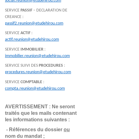
social.reunion@etudehirou.com
SERVICE
PASSIF
– DECLARATION DE
CREANCE :
passif2.reunion@etudehirou.com
SERVICE
ACTIF
:
actif.reunion@etudehirou.com
SERVICE
IMMOBILIER
:
immobilier.reunion@etudehirou.com
SERVICE SUIVI DES
PROCEDURES
:
procedures.reunion@etudehirou.com
SERVICE
COMPTABLE
:
compta.reunion@etudehirou.com
AVERTISSEMENT : Ne seront 
traités que les mails contenant 
les informations suivantes :
- Références du dossier 
ou
nom du mandat ;