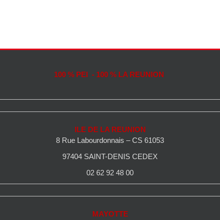
100 % PEI - 100 % LA REUNION
ILE DE LA REUNION
8 Rue Labourdonnais – CS 61053
97404 SAINT-DENIS CEDEX
02 62 92 48 00
MAYOTTE