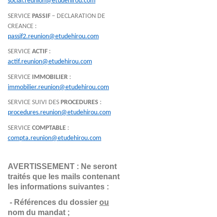
social.reunion@etudehirou.com
SERVICE
PASSIF
– DECLARATION DE
CREANCE :
passif2.reunion@etudehirou.com
SERVICE
ACTIF
:
actif.reunion@etudehirou.com
SERVICE
IMMOBILIER
:
immobilier.reunion@etudehirou.com
SERVICE SUIVI DES
PROCEDURES
:
procedures.reunion@etudehirou.com
SERVICE
COMPTABLE
:
compta.reunion@etudehirou.com
AVERTISSEMENT : Ne seront 
traités que les mails contenant 
les informations suivantes :
- Références du dossier 
ou
nom du mandat ;