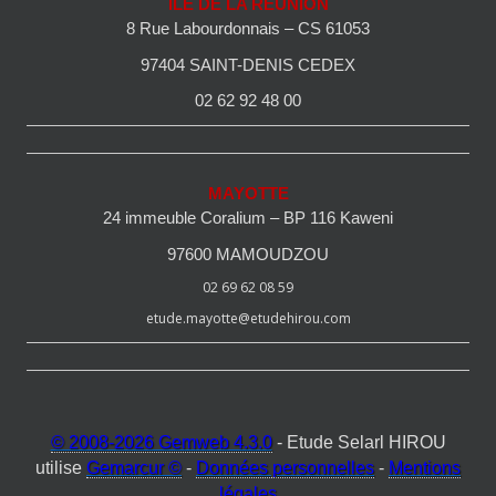
ILE DE LA REUNION
8 Rue Labourdonnais – CS 61053
97404 SAINT-DENIS CEDEX
02 62 92 48 00
MAYOTTE
24 immeuble Coralium – BP 116 Kaweni
97600 MAMOUDZOU
02 69 62 08 59
etude.mayotte@etudehirou.com
© 2008-2026 Gemweb 4.3.0
- Etude Selarl HIROU
utilise
Gemarcur ©
-
Données personnelles
-
Mentions
légales