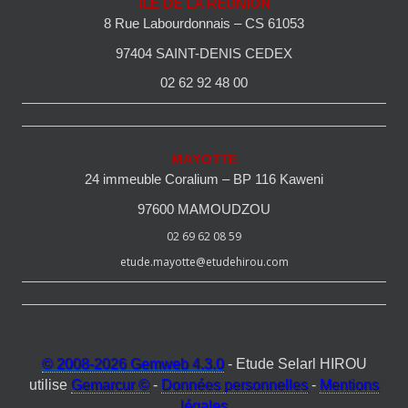
ILE DE LA REUNION
8 Rue Labourdonnais – CS 61053
97404 SAINT-DENIS CEDEX
02 62 92 48 00
MAYOTTE
24 immeuble Coralium – BP 116 Kaweni
97600 MAMOUDZOU
02 69 62 08 59
etude.mayotte@etudehirou.com
© 2008-2026 Gemweb 4.3.0
- Etude Selarl HIROU
utilise
Gemarcur ©
-
Données personnelles
-
Mentions
légales