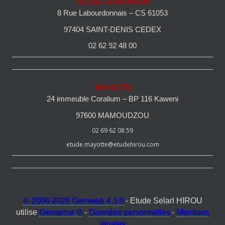
ILE DE LA REUNION
8 Rue Labourdonnais – CS 61053
97404 SAINT-DENIS CEDEX
02 62 92 48 00
MAYOTTE
24 immeuble Coralium – BP 116 Kaweni
97600 MAMOUDZOU
02 69 62 08 59
etude.mayotte@etudehirou.com
© 2008-2026 Gemweb 4.3.0
- Etude Selarl HIROU
utilise
Gemarcur ©
-
Données personnelles
-
Mentions
légales