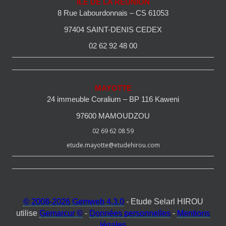
ILE DE LA REUNION
8 Rue Labourdonnais – CS 61053
97404 SAINT-DENIS CEDEX
02 62 92 48 00
MAYOTTE
24 immeuble Coralium – BP 116 Kaweni
97600 MAMOUDZOU
02 69 62 08 59
etude.mayotte@etudehirou.com
© 2008-2026 Gemweb 4.3.0
- Etude Selarl HIROU
utilise
Gemarcur ©
-
Données personnelles
-
Mentions
légales