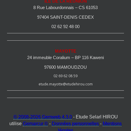
ILE DE LA REUNION
8 Rue Labourdonnais – CS 61053
97404 SAINT-DENIS CEDEX
02 62 92 48 00
MAYOTTE
24 immeuble Coralium – BP 116 Kaweni
97600 MAMOUDZOU
02 69 62 08 59
etude.mayotte@etudehirou.com
© 2008-2026 Gemweb 4.3.0
- Etude Selarl HIROU
utilise
Gemarcur ©
-
Données personnelles
-
Mentions
légales