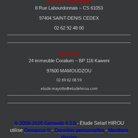
ILE DE LA REUNION
8 Rue Labourdonnais – CS 61053
97404 SAINT-DENIS CEDEX
02 62 92 48 00
MAYOTTE
24 immeuble Coralium – BP 116 Kaweni
97600 MAMOUDZOU
02 69 62 08 59
etude.mayotte@etudehirou.com
© 2008-2026 Gemweb 4.3.0
- Etude Selarl HIROU
utilise
Gemarcur ©
-
Données personnelles
-
Mentions
légales