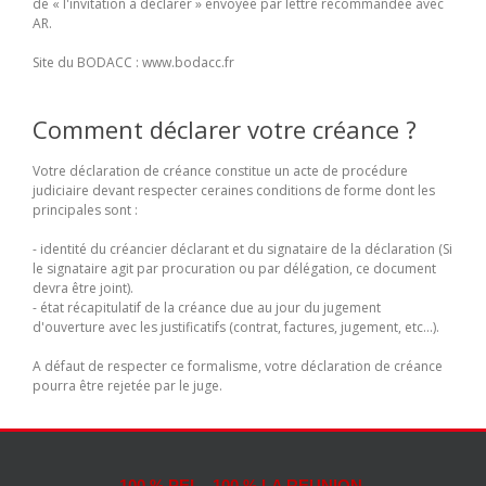
de « l'invitation à déclarer » envoyée par lettre recommandée avec
AR.
Site du BODACC : www.bodacc.fr
Comment déclarer votre créance ?
Votre déclaration de créance constitue un acte de procédure
judiciaire devant respecter ceraines conditions de forme dont les
principales sont :
- identité du créancier déclarant et du signataire de la déclaration (Si
le signataire agit par procuration ou par délégation, ce document
devra être joint).
- état récapitulatif de la créance due au jour du jugement
d'ouverture avec les justificatifs (contrat, factures, jugement, etc...).
A défaut de respecter ce formalisme, votre déclaration de créance
pourra être rejetée par le juge.