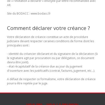
de « l'invitation à déclarer » envoyée par lettre recommandée avec
AR.
Site du BODACC : www.bodacc.fr
Comment déclarer votre créance ?
Votre déclaration de créance constitue un acte de procédure
judiciaire devant respecter ceraines conditions de forme dont les
principales sont :
- identité du créancier déclarant et du signataire de la déclaration (Si
le signataire agit par procuration ou par délégation, ce document
devra être joint).
- état récapitulatif de la créance due au jour du jugement
d'ouverture avec les justificatifs (contrat, factures, jugement, etc...).
A défaut de respecter ce formalisme, votre déclaration de créance
pourra être rejetée par le juge.