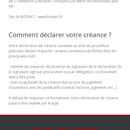
de « l'invitation à déclarer » envoyée par lettre recommandée avec
AR.
Site du BODACC : www.bodacc.fr
Comment déclarer votre créance ?
Votre déclaration de créance constitue un acte de procédure
judiciaire devant respecter ceraines conditions de forme dont les
principales sont :
- identité du créancier déclarant et du signataire de la déclaration (Si
le signataire agit par procuration ou par délégation, ce document
devra être joint).
- état récapitulatif de la créance due au jour du jugement
d'ouverture avec les justificatifs (contrat, factures, jugement, etc...).
A défaut de respecter ce formalisme, votre déclaration de créance
pourra être rejetée par le juge.