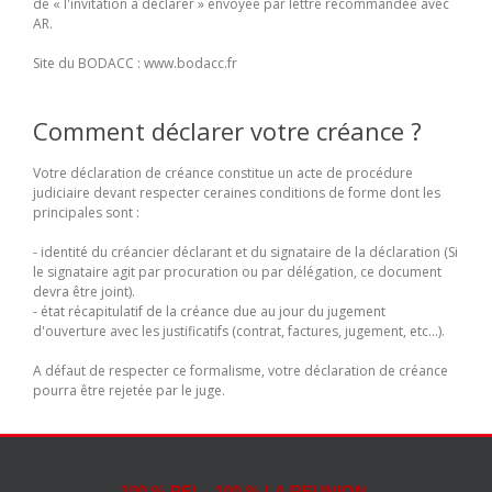
de « l'invitation à déclarer » envoyée par lettre recommandée avec
AR.
Site du BODACC : www.bodacc.fr
Comment déclarer votre créance ?
Votre déclaration de créance constitue un acte de procédure
judiciaire devant respecter ceraines conditions de forme dont les
principales sont :
- identité du créancier déclarant et du signataire de la déclaration (Si
le signataire agit par procuration ou par délégation, ce document
devra être joint).
- état récapitulatif de la créance due au jour du jugement
d'ouverture avec les justificatifs (contrat, factures, jugement, etc...).
A défaut de respecter ce formalisme, votre déclaration de créance
pourra être rejetée par le juge.