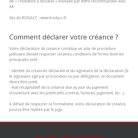
de « l'invitation à déclarer » envoyée par lettre recommandée avec
AR.
Site du BODACC : www.bodacc.fr
Comment déclarer votre créance ?
Votre déclaration de créance constitue un acte de procédure
judiciaire devant respecter ceraines conditions de forme dont les
principales sont :
- identité du créancier déclarant et du signataire de la déclaration (Si
le signataire agit par procuration ou par délégation, ce document
devra être joint).
- état récapitulatif de la créance due au jour du jugement
d'ouverture avec les justificatifs (contrat, factures, jugement, etc...).
A défaut de respecter ce formalisme, votre déclaration de créance
pourra être rejetée par le juge.