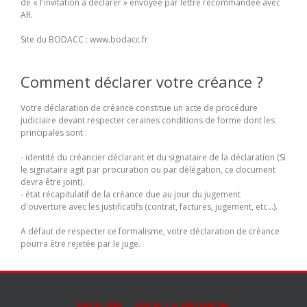
de « l'invitation à déclarer » envoyée par lettre recommandée avec
AR.
Site du BODACC : www.bodacc.fr
Comment déclarer votre créance ?
Votre déclaration de créance constitue un acte de procédure
judiciaire devant respecter ceraines conditions de forme dont les
principales sont :
- identité du créancier déclarant et du signataire de la déclaration (Si
le signataire agit par procuration ou par délégation, ce document
devra être joint).
- état récapitulatif de la créance due au jour du jugement
d'ouverture avec les justificatifs (contrat, factures, jugement, etc...).
A défaut de respecter ce formalisme, votre déclaration de créance
pourra être rejetée par le juge.