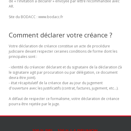
de « l'invitation à déclarer » envoyée par lettre recommandée avec
AR.
Site du BODACC : www.bodacc.fr
Comment déclarer votre créance ?
Votre déclaration de créance constitue un acte de procédure
judiciaire devant respecter ceraines conditions de forme dont les
principales sont :
- identité du créancier déclarant et du signataire de la déclaration (Si
le signataire agit par procuration ou par délégation, ce document
devra être joint).
- état récapitulatif de la créance due au jour du jugement
d'ouverture avec les justificatifs (contrat, factures, jugement, etc...).
A défaut de respecter ce formalisme, votre déclaration de créance
pourra être rejetée par le juge.