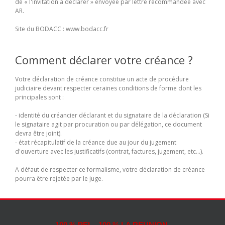
de « l'invitation à déclarer » envoyée par lettre recommandée avec
AR.
Site du BODACC : www.bodacc.fr
Comment déclarer votre créance ?
Votre déclaration de créance constitue un acte de procédure
judiciaire devant respecter ceraines conditions de forme dont les
principales sont :
- identité du créancier déclarant et du signataire de la déclaration (Si
le signataire agit par procuration ou par délégation, ce document
devra être joint).
- état récapitulatif de la créance due au jour du jugement
d'ouverture avec les justificatifs (contrat, factures, jugement, etc...).
A défaut de respecter ce formalisme, votre déclaration de créance
pourra être rejetée par le juge.