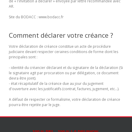
de « l'invitation à déclarer » envoyée par lettre recommandée avec
AR.
Site du BODACC : www.bodacc.fr
Comment déclarer votre créance ?
Votre déclaration de créance constitue un acte de procédure
judiciaire devant respecter ceraines conditions de forme dont les
principales sont :
- identité du créancier déclarant et du signataire de la déclaration (Si
le signataire agit par procuration ou par délégation, ce document
devra être joint).
- état récapitulatif de la créance due au jour du jugement
d'ouverture avec les justificatifs (contrat, factures, jugement, etc...).
A défaut de respecter ce formalisme, votre déclaration de créance
pourra être rejetée par le juge.