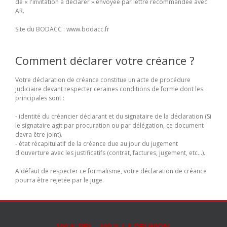
de « l'invitation à déclarer » envoyée par lettre recommandée avec
AR.
Site du BODACC : www.bodacc.fr
Comment déclarer votre créance ?
Votre déclaration de créance constitue un acte de procédure
judiciaire devant respecter ceraines conditions de forme dont les
principales sont :
- identité du créancier déclarant et du signataire de la déclaration (Si
le signataire agit par procuration ou par délégation, ce document
devra être joint).
- état récapitulatif de la créance due au jour du jugement
d'ouverture avec les justificatifs (contrat, factures, jugement, etc...).
A défaut de respecter ce formalisme, votre déclaration de créance
pourra être rejetée par le juge.