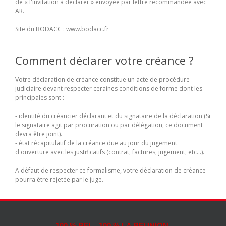
de « l'invitation à déclarer » envoyée par lettre recommandée avec
AR.
Site du BODACC : www.bodacc.fr
Comment déclarer votre créance ?
Votre déclaration de créance constitue un acte de procédure
judiciaire devant respecter ceraines conditions de forme dont les
principales sont :
- identité du créancier déclarant et du signataire de la déclaration (Si
le signataire agit par procuration ou par délégation, ce document
devra être joint).
- état récapitulatif de la créance due au jour du jugement
d'ouverture avec les justificatifs (contrat, factures, jugement, etc...).
A défaut de respecter ce formalisme, votre déclaration de créance
pourra être rejetée par le juge.