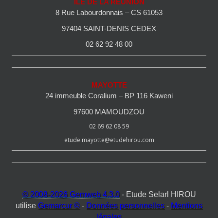
ILE DE LA REUNION
8 Rue Labourdonnais – CS 61053
97404 SAINT-DENIS CEDEX
02 62 92 48 00
MAYOTTE
24 immeuble Coralium – BP 116 Kaweni
97600 MAMOUDZOU
02 69 62 08 59
etude.mayotte@etudehirou.com
© 2008-2026 Gemweb 4.3.0
- Etude Selarl HIROU
utilise
Gemarcur ©
-
Données personnelles
-
Mentions
légales