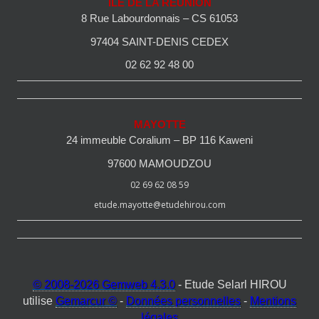
ILE DE LA REUNION
8 Rue Labourdonnais – CS 61053
97404 SAINT-DENIS CEDEX
02 62 92 48 00
MAYOTTE
24 immeuble Coralium – BP 116 Kaweni
97600 MAMOUDZOU
02 69 62 08 59
etude.mayotte@etudehirou.com
© 2008-2026 Gemweb 4.3.0
- Etude Selarl HIROU
utilise
Gemarcur ©
-
Données personnelles
-
Mentions
légales