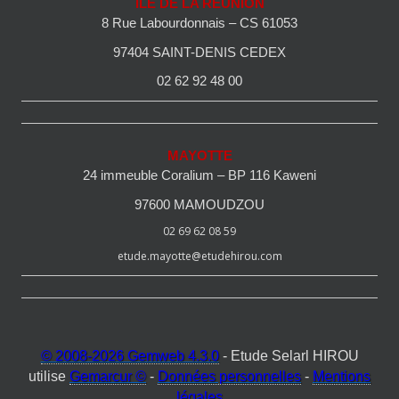
ILE DE LA REUNION
8 Rue Labourdonnais – CS 61053
97404 SAINT-DENIS CEDEX
02 62 92 48 00
MAYOTTE
24 immeuble Coralium – BP 116 Kaweni
97600 MAMOUDZOU
02 69 62 08 59
etude.mayotte@etudehirou.com
© 2008-2026 Gemweb 4.3.0
- Etude Selarl HIROU
utilise
Gemarcur ©
-
Données personnelles
-
Mentions
légales