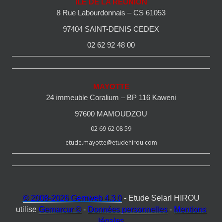
ILE DE LA REUNION
8 Rue Labourdonnais – CS 61053
97404 SAINT-DENIS CEDEX
02 62 92 48 00
MAYOTTE
24 immeuble Coralium – BP 116 Kaweni
97600 MAMOUDZOU
02 69 62 08 59
etude.mayotte@etudehirou.com
© 2008-2026 Gemweb 4.3.0
- Etude Selarl HIROU
utilise
Gemarcur ©
-
Données personnelles
-
Mentions
légales