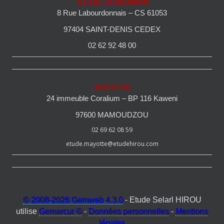
ILE DE LA REUNION
8 Rue Labourdonnais – CS 61053
97404 SAINT-DENIS CEDEX
02 62 92 48 00
MAYOTTE
24 immeuble Coralium – BP 116 Kaweni
97600 MAMOUDZOU
02 69 62 08 59
etude.mayotte@etudehirou.com
© 2008-2026 Gemweb 4.3.0
- Etude Selarl HIROU
utilise
Gemarcur ©
-
Données personnelles
-
Mentions
légales