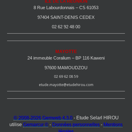
ILE DE LA REUNION
8 Rue Labourdonnais – CS 61053
97404 SAINT-DENIS CEDEX
02 62 92 48 00
MAYOTTE
24 immeuble Coralium – BP 116 Kaweni
97600 MAMOUDZOU
02 69 62 08 59
etude.mayotte@etudehirou.com
© 2008-2026 Gemweb 4.3.0
- Etude Selarl HIROU
utilise
Gemarcur ©
-
Données personnelles
-
Mentions
légales