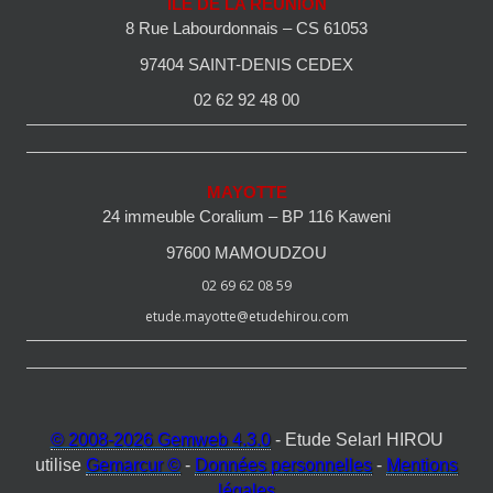
ILE DE LA REUNION
8 Rue Labourdonnais – CS 61053
97404 SAINT-DENIS CEDEX
02 62 92 48 00
MAYOTTE
24 immeuble Coralium – BP 116 Kaweni
97600 MAMOUDZOU
02 69 62 08 59
etude.mayotte@etudehirou.com
© 2008-2026 Gemweb 4.3.0
- Etude Selarl HIROU
utilise
Gemarcur ©
-
Données personnelles
-
Mentions
légales