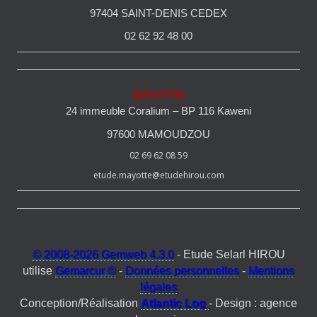
97404 SAINT-DENIS CEDEX
02 62 92 48 00
MAYOTTE
24 immeuble Coralium – BP 116 Kaweni
97600 MAMOUDZOU
02 69 62 08 59
etude.mayotte@etudehirou.com
© 2008-2026 Gemweb 4.3.0
- Etude Selarl HIROU
utilise
Gemarcur ©
-
Données personnelles
-
Mentions
légales
Conception/Réalisation
Atlantic Log
- Design : agence