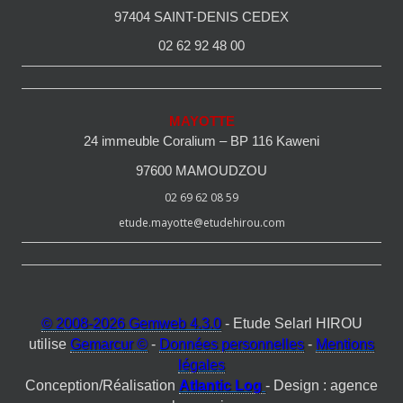
97404 SAINT-DENIS CEDEX
02 62 92 48 00
MAYOTTE
24 immeuble Coralium – BP 116 Kaweni
97600 MAMOUDZOU
02 69 62 08 59
etude.mayotte@etudehirou.com
© 2008-2026 Gemweb 4.3.0
- Etude Selarl HIROU
utilise
Gemarcur ©
-
Données personnelles
-
Mentions
légales
Conception/Réalisation
Atlantic Log
- Design : agence