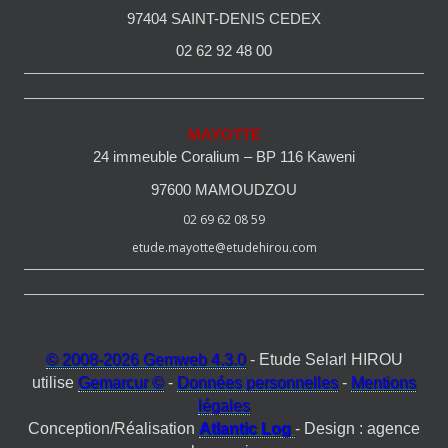
97404 SAINT-DENIS CEDEX
02 62 92 48 00
MAYOTTE
24 immeuble Coralium – BP 116 Kaweni
97600 MAMOUDZOU
02 69 62 08 59
etude.mayotte@etudehirou.com
© 2008-2026 Gemweb 4.3.0
- Etude Selarl HIROU
utilise
Gemarcur ©
-
Données personnelles
-
Mentions
légales
Conception/Réalisation
Atlantic Log
- Design : agence