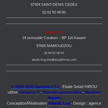
97404 SAINT-DENIS CEDEX
02 62 92 48 00
MAYOTTE
24 immeuble Coralium – BP 116 Kaweni
97600 MAMOUDZOU
02 69 62 08 59
etude.mayotte@etudehirou.com
© 2008-2026 Gemweb 4.3.0
- Etude Selarl HIROU
utilise
Gemarcur ©
-
Données personnelles
-
Mentions
légales
Conception/Réalisation
Atlantic Log
- Design : agence