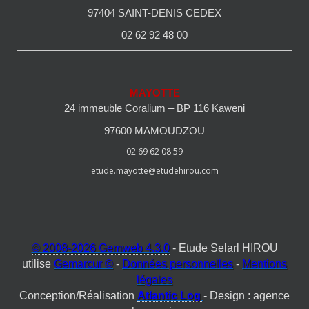
97404 SAINT-DENIS CEDEX
02 62 92 48 00
MAYOTTE
24 immeuble Coralium – BP 116 Kaweni
97600 MAMOUDZOU
02 69 62 08 59
etude.mayotte@etudehirou.com
© 2008-2026 Gemweb 4.3.0
- Etude Selarl HIROU
utilise
Gemarcur ©
-
Données personnelles
-
Mentions
légales
Conception/Réalisation
Atlantic Log
- Design : agence