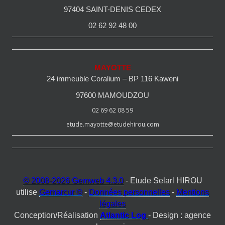
97404 SAINT-DENIS CEDEX
02 62 92 48 00
MAYOTTE
24 immeuble Coralium – BP 116 Kaweni
97600 MAMOUDZOU
02 69 62 08 59
etude.mayotte@etudehirou.com
© 2008-2026 Gemweb 4.3.0
- Etude Selarl HIROU
utilise
Gemarcur ©
-
Données personnelles
-
Mentions
légales
Conception/Réalisation
Atlantic Log
- Design : agence