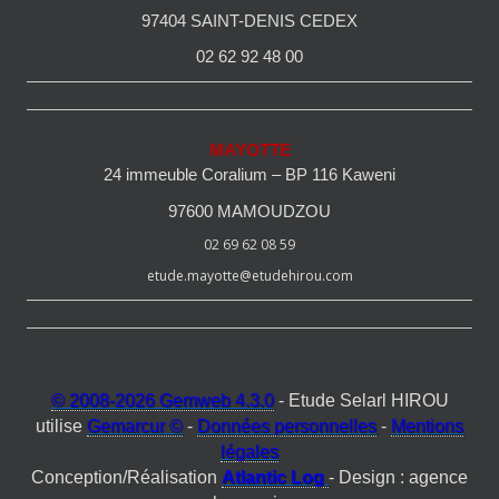
97404 SAINT-DENIS CEDEX
02 62 92 48 00
MAYOTTE
24 immeuble Coralium – BP 116 Kaweni
97600 MAMOUDZOU
02 69 62 08 59
etude.mayotte@etudehirou.com
© 2008-2026 Gemweb 4.3.0
- Etude Selarl HIROU
utilise
Gemarcur ©
-
Données personnelles
-
Mentions
légales
Conception/Réalisation
Atlantic Log
- Design : agence