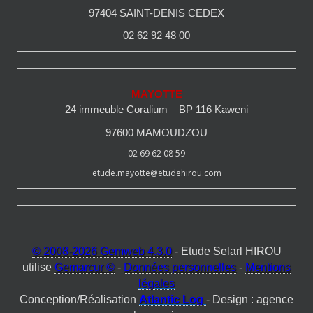
97404 SAINT-DENIS CEDEX
02 62 92 48 00
MAYOTTE
24 immeuble Coralium – BP 116 Kaweni
97600 MAMOUDZOU
02 69 62 08 59
etude.mayotte@etudehirou.com
© 2008-2026 Gemweb 4.3.0
- Etude Selarl HIROU
utilise
Gemarcur ©
-
Données personnelles
-
Mentions
légales
Conception/Réalisation
Atlantic Log
- Design : agence