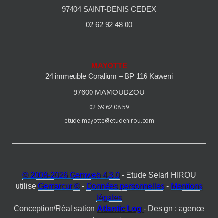
97404 SAINT-DENIS CEDEX
02 62 92 48 00
MAYOTTE
24 immeuble Coralium – BP 116 Kaweni
97600 MAMOUDZOU
02 69 62 08 59
etude.mayotte@etudehirou.com
© 2008-2026 Gemweb 4.3.0
- Etude Selarl HIROU
utilise
Gemarcur ©
-
Données personnelles
-
Mentions
légales
Conception/Réalisation
Atlantic Log
- Design : agence