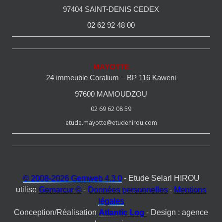
97404 SAINT-DENIS CEDEX
02 62 92 48 00
MAYOTTE
24 immeuble Coralium – BP 116 Kaweni
97600 MAMOUDZOU
02 69 62 08 59
etude.mayotte@etudehirou.com
© 2008-2026 Gemweb 4.3.0
- Etude Selarl HIROU
utilise
Gemarcur ©
-
Données personnelles
-
Mentions
légales
Conception/Réalisation
Atlantic Log
- Design : agence