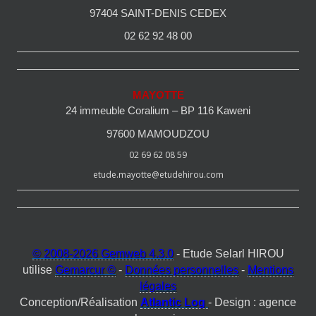
97404 SAINT-DENIS CEDEX
02 62 92 48 00
MAYOTTE
24 immeuble Coralium – BP 116 Kaweni
97600 MAMOUDZOU
02 69 62 08 59
etude.mayotte@etudehirou.com
© 2008-2026 Gemweb 4.3.0
- Etude Selarl HIROU
utilise
Gemarcur ©
-
Données personnelles
-
Mentions
légales
Conception/Réalisation
Atlantic Log
- Design : agence