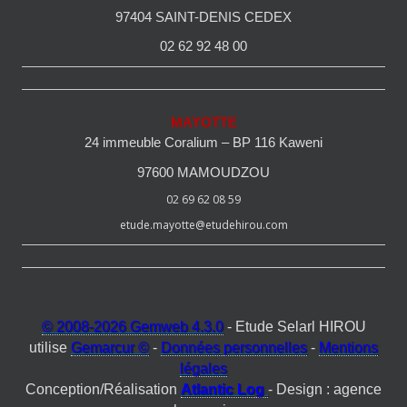
97404 SAINT-DENIS CEDEX
02 62 92 48 00
MAYOTTE
24 immeuble Coralium – BP 116 Kaweni
97600 MAMOUDZOU
02 69 62 08 59
etude.mayotte@etudehirou.com
© 2008-2026 Gemweb 4.3.0
- Etude Selarl HIROU
utilise
Gemarcur ©
-
Données personnelles
-
Mentions
légales
Conception/Réalisation
Atlantic Log
- Design : agence