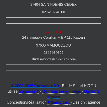
97404 SAINT-DENIS CEDEX
02 62 92 48 00
MAYOTTE
24 immeuble Coralium – BP 116 Kaweni
97600 MAMOUDZOU
02 69 62 08 59
etude.mayotte@etudehirou.com
© 2008-2026 Gemweb 4.3.0
- Etude Selarl HIROU
utilise
Gemarcur ©
-
Données personnelles
-
Mentions
légales
Conception/Réalisation
Atlantic Log
- Design : agence