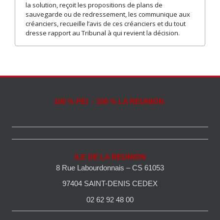
la solution, reçoit les propositions de plans de
sauvegarde ou de redressement, les communique aux
créanciers, recueille l’avis de ces créanciers et du tout
dresse rapport au Tribunal à qui revient la décision.
100 % PEI - 100 % LA REUNION
ILE DE LA REUNION
8 Rue Labourdonnais – CS 61053
97404 SAINT-DENIS CEDEX
02 62 92 48 00