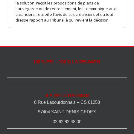
la solution, reçoit les propositions de plans de
sauvegarde ou de redressement, les communique aux
créanciers, recueille l’avis de ces créanciers et du tout
dresse rapport au Tribunal à qui revient la décision.
100 % PEI - 100 % LA REUNION
ILE DE LA REUNION
8 Rue Labourdonnais – CS 61053
97404 SAINT-DENIS CEDEX
02 62 92 48 00