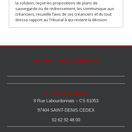
la solution, reçoit les propositions de plans de
sauvegarde ou de redressement, les communique aux
créanciers, recueille l’avis de ces créanciers et du tout
dresse rapport au Tribunal à qui revient la décision.
100 % PEI - 100 % LA REUNION
ILE DE LA REUNION
8 Rue Labourdonnais – CS 61053
97404 SAINT-DENIS CEDEX
02 62 92 48 00