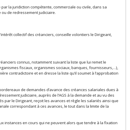
 par la juridiction compétente, commerciale ou civile, dans sa
 ou de redressement judiciaire.
ntérêt collectif des créanciers, conseille volontiers le Dirigeant,
 créanciers connus, notamment suivant la liste que lui remet le
(organismes fiscaux, organismes sociaux, banques, fournisseurs,…),
ière contradictoire et en dresse la liste qu’il soumet à l’approbation
les bordereaux de demandes d’avance des créances salariales dues à
redressement judiciaire, auprès de l’AGS à la demande et au vu des
ar le Dirigeant, reçoit les avances et règle les salariés ainsi que
ariale correspondant à ces avances, le tout dans la limite de la
 aux instances en cours qui ne peuvent alors que tendre à la fixation