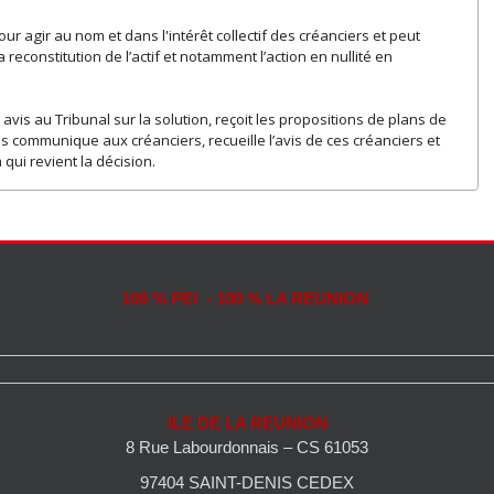
pour agir au nom et dans l'intérêt collectif des créanciers et peut
reconstitution de l’actif et notamment l’action en nullité en
avis au Tribunal sur la solution, reçoit les propositions de plans de
communique aux créanciers, recueille l’avis de ces créanciers et
qui revient la décision.
100 % PEI - 100 % LA REUNION
ILE DE LA REUNION
8 Rue Labourdonnais – CS 61053
97404 SAINT-DENIS CEDEX