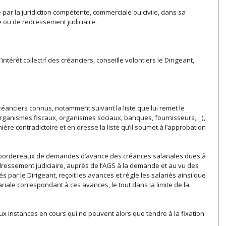
 par la juridiction compétente, commerciale ou civile, dans sa
 ou de redressement judiciaire.
ntérêt collectif des créanciers, conseille volontiers le Dirigeant,
 créanciers connus, notamment suivant la liste que lui remet le
(organismes fiscaux, organismes sociaux, banques, fournisseurs,…),
ière contradictoire et en dresse la liste qu’il soumet à l’approbation
les bordereaux de demandes d’avance des créances salariales dues à
redressement judiciaire, auprès de l’AGS à la demande et au vu des
ar le Dirigeant, reçoit les avances et règle les salariés ainsi que
ariale correspondant à ces avances, le tout dans la limite de la
 aux instances en cours qui ne peuvent alors que tendre à la fixation