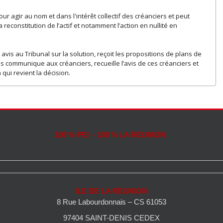
pour agir au nom et dans l'intérêt collectif des créanciers et peut
reconstitution de l’actif et notamment l’action en nullité en
avis au Tribunal sur la solution, reçoit les propositions de plans de
communique aux créanciers, recueille l’avis de ces créanciers et
qui revient la décision.
100 % PEI - 100 % LA REUNION
ILE DE LA REUNION
8 Rue Labourdonnais – CS 61053
97404 SAINT-DENIS CEDEX