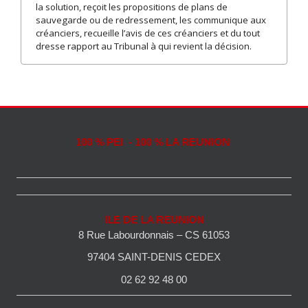
la solution, reçoit les propositions de plans de
sauvegarde ou de redressement, les communique aux
créanciers, recueille l’avis de ces créanciers et du tout
dresse rapport au Tribunal à qui revient la décision.
100 % PEI - 100 % LA REUNION
ILE DE LA REUNION
8 Rue Labourdonnais – CS 61053
97404 SAINT-DENIS CEDEX
02 62 92 48 00