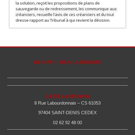
la solution, reçoit les propositions de plans de
sauvegarde ou de redressement, les communique aux
créanciers, recueille l’avis de ces créanciers et du tout
dresse rapport au Tribunal à qui revient la décision.
100 % PEI - 100 % LA REUNION
ILE DE LA REUNION
8 Rue Labourdonnais – CS 61053
97404 SAINT-DENIS CEDEX
02 62 92 48 00